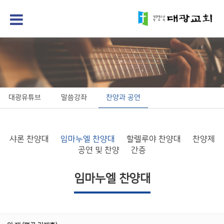
대광유튜브
말씀강좌
찬양과 공연
샤론 찬양대
임마누엘 찬양대
할렐루야 찬양대
찬양제
공연 및 찬양
간증
임마누엘 찬양대