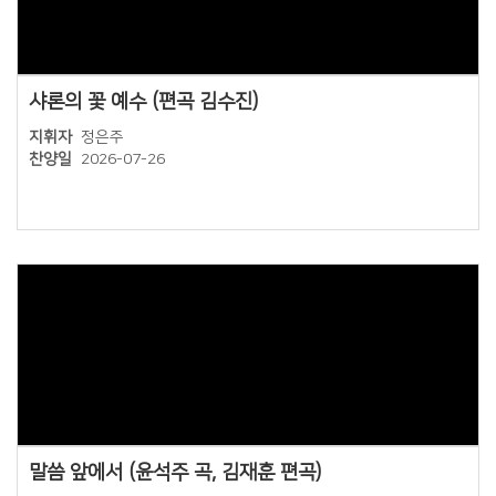
Views
샤론의 꽃 예수 (편곡 김수진)
지휘자
정은주
찬양일
2026-07-26
Views
말씀 앞에서 (윤석주 곡, 김재훈 편곡)