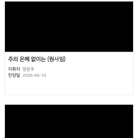
Views
주의 은혜 없이는 (원사임)
지휘자
정은주
찬양일
2026-05-10
Views