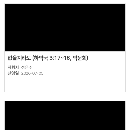
Views
없을지라도 (하박국 3:17~18, 박문희)
지휘자
정은주
찬양일
2026-07-05
Views