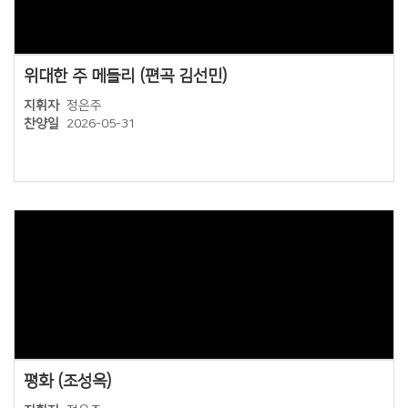
위대한 주 메들리 (편곡 김선민)
지휘자
정은주
찬양일
2026-05-31
Views
평화 (조성옥)