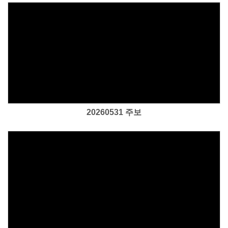
Views
20260531 주보
Views