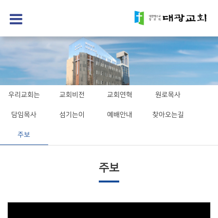
우리교회는
교회비전
교회연혁
원로목사
담임목사
섬기는이
예배안내
찾아오는길
주보
주보