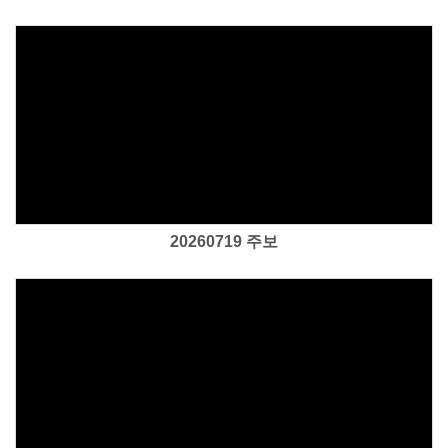
Views
20260719 주보
Views