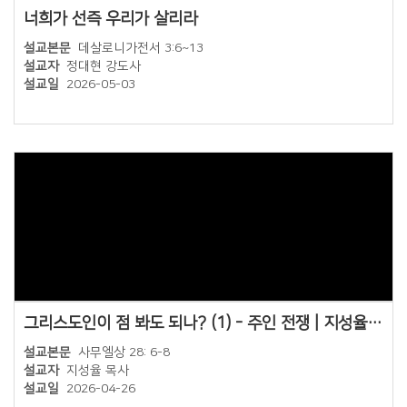
너희가 선즉 우리가 살리라
설교본문
데살로니가전서 3:6~13
설교자
정대현 강도사
설교일
2026-05-03
그리스도인이 점 봐도 되나? (1) - 주인 전쟁 | 지성율 목사 | 신내대광교회 주일 4부 예배 설교 | 26.04.26
설교본문
사무엘상 28: 6-8
설교자
지성율 목사
설교일
2026-04-26