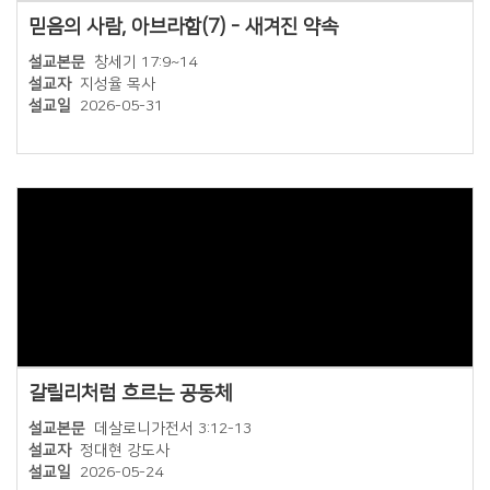
믿음의 사람, 아브라함(7) - 새겨진 약속
설교본문
창세기 17:9~14
설교자
지성율 목사
설교일
2026-05-31
갈릴리처럼 흐르는 공동체
설교본문
데살로니가전서 3:12-13
설교자
정대현 강도사
설교일
2026-05-24