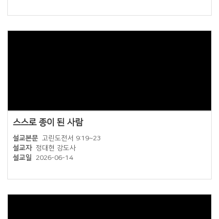
스스로 종이 된 사람
설교본문
고린도전서 9:19~23
설교자
정대현 강도사
설교일
2026-06-14