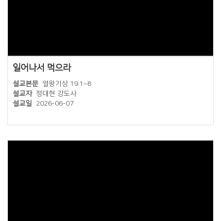
일어나서 먹으라
설교본문
열왕기상 19:1~8
설교자
정대현 강도사
설교일
2026-06-07