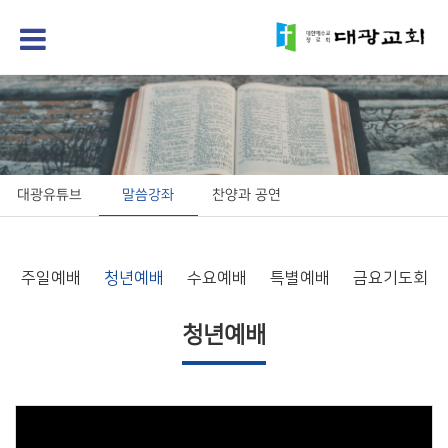
대광유튜브
말씀강좌
찬양과 공연
주일예배
청년예배
수요예배
특별예배
금요기도회
청년예배