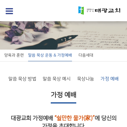
양육과 훈련
말씀 묵상 운동 & 가정예배
다음세대
말씀 묵상 방법
말씀 묵상 예시
묵상나눔
가정 예배
가정 예배
대광교회 가정예배
“쉴만한 물가(家)”
에 당신의
가정을 초대합니다.