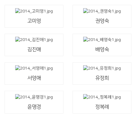
고미영
권영숙
김진애
배영숙
서영애
유정희
윤명경
정복례