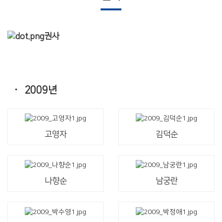
권사
·
2009년
고영자
김덕순
나향순
남궁란