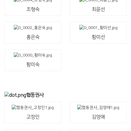
조형숙
최윤선
홍은숙
황미선
황미숙
협동권사
고정인
김영애