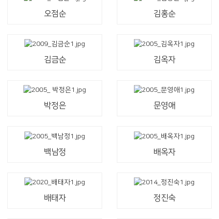
오점순
김홍순
김금순
김옥자
박정은
문영애
백남정
배옥자
배태자
정진숙