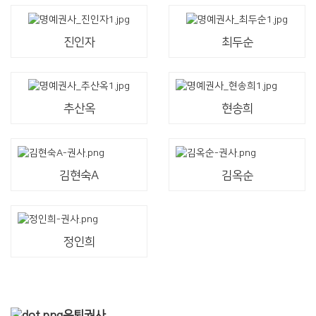
진인자
최두순
추산옥
현송희
김현숙A
김옥순
정인희
은퇴권사