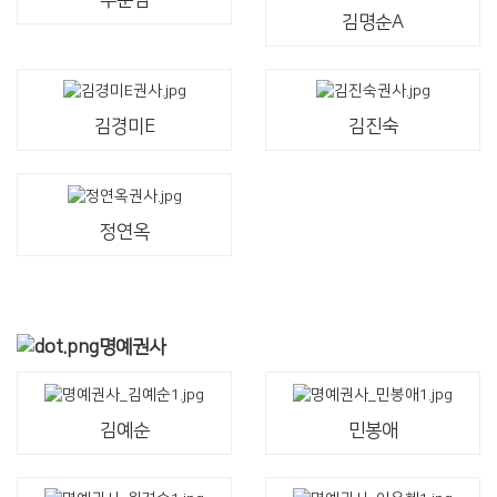
추순임
김명순A
김경미E
김진숙
정연옥
명예권사
김예순
민봉애