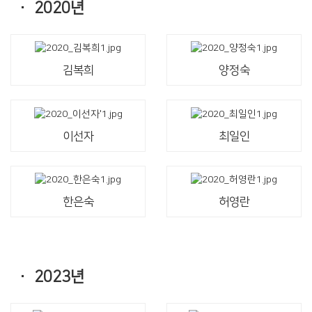
·
2020년
김복희
양정숙
이선자
최일인
한은숙
허영란
·
2023년