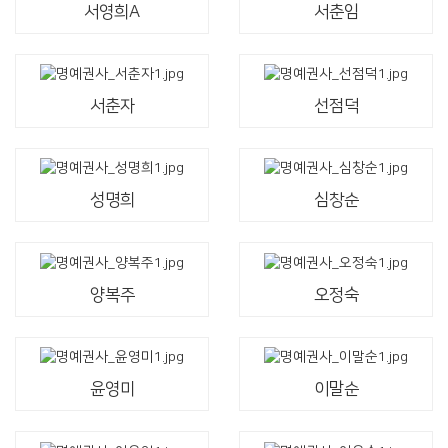
서영희A
서춘임
서춘자
선점덕
성명희
심창순
양복주
오정숙
윤영미
이말순