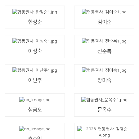
한정순
김이순
이성숙
전순복
이난주
장미숙
심금오
문옥수