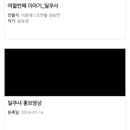
여덟번째 이야기_딜쿠샤
연출자
이효애 / 조연출 성승연
작가
윤보경
Views
딜쿠샤 홍보영상
등록일
2019-07-14