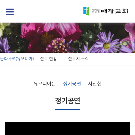
문화사역(유오디아)
선교 현황
선교지 소식
유오디아는
정기공연
사진첩
정기공연