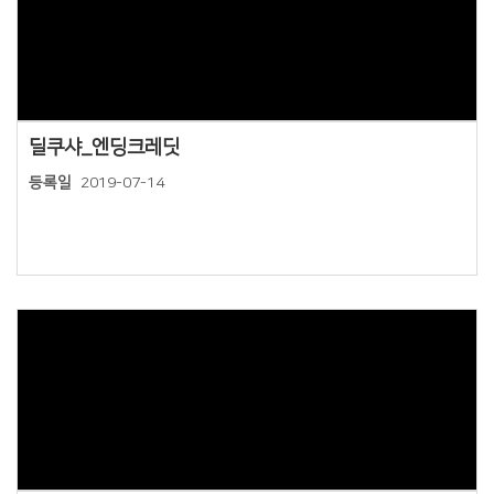
Views
딜쿠샤_엔딩크레딧
등록일
2019-07-14
Views