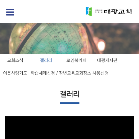
교회소식
갤러리
로뎀북카페
대광게시판
이웃사랑기도
학습세례신청 / 장년교육
교회장소 사용신청
갤러리