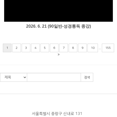
Views
2026. 6. 21 (90일반-성경통독 종강)
...
1
2
3
4
5
6
7
8
9
10
155
검색
서울특별시 중랑구 신내로 131