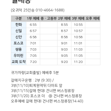
별내동
(오귀덕 25인승 010-4664-1688)
구분
1부 예배
중ㆍ고등부
2부 예배
3부 예배
오후 예배
한화
6:55
8:55
10:55
신일
6:57
8:57
10:57
신안
6:58
8:58
10:58
포스코
7:01
9:01
11:01
쌍용
7:03
9:03
11:03
우미린
7:05
9:05
11:05
교회 도착
7:20
9:20
11:20
귀가차량(교회출발) 예배후 5분
갈매지구운행 : 2부 (9:30) /
3부(11/10)퇴계원역뒤 다마트 앞
3부(11/15)갈매 현대I 건너편 버스정류장
3부(11/20) 포스코 더샾@ 건너편 버스정류장
오후예배 갈매 현대I 건너편 버스정류장(14:40)