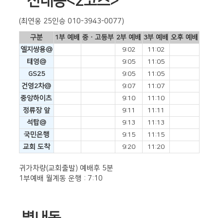
신내동<2코스>
(최연웅 25인승 010-3943-0077)
구분
1부 예배
중ㆍ고등부
2부 예배
3부 예배
오후 예배
엘지쌍용@
9:02
11:02
태영@
9:05
11:05
GS25
9:05
11:05
건영2차@
9:07
11:07
중앙하이츠
9:10
11:10
정류장 앞
9:11
11:11
석탑@
9:13
11:13
국민은행
9:15
11:15
교회 도착
9:20
11:20
귀가차량(교회출발) 예배후 5분
1부예배 월계동 운행 : 7:10