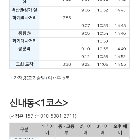
앞
벽산@상가 앞
9:06
10:52
14:43
하계역사거리
7:55
9:07
10:53
14:45
풍림@
9:08
10:54
14:46
과기대사거리
10:53
공릉역
9:10
10:56
14:49
9:12
10:58
14:53
교회 도착
8:30
9:22
11:05
14:55
귀가차량(교회출발) 예배후 5분
신내동<1코스>
(서정훈 15인승 010-5381-2711)
1부 예
중ㆍ고등
2부 예
3부 예
오후 예
구분
배
부
배
배
배