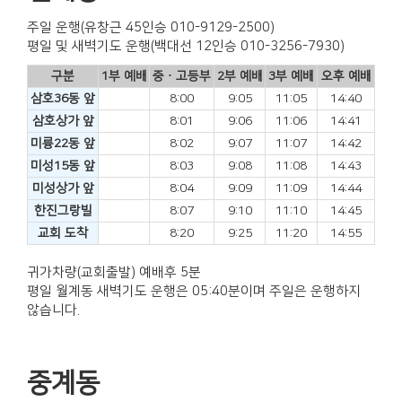
주일 운행(유창근 45인승 010-9129-2500)
평일 및 새벽기도 운행(백대선 12인승 010-3256-7930)
구분
1부 예배
중ㆍ고등부
2부 예배
3부 예배
오후 예배
삼호36동 앞
8:00
9:05
11:05
14:40
삼호상가 앞
8:01
9:06
11:06
14:41
미륭22동 앞
8:02
9:07
11:07
14:42
미성15동 앞
8:03
9:08
11:08
14:43
미성상가 앞
8:04
9:09
11:09
14:44
한진그랑빌
8:07
9:10
11:10
14:45
교회 도착
8:20
9:25
11:20
14:55
귀가차량(교회출발) 예배후 5분
평일 월계동 새벽기도 운행은 05:40분이며 주일은 운행하지
않습니다.
중계동