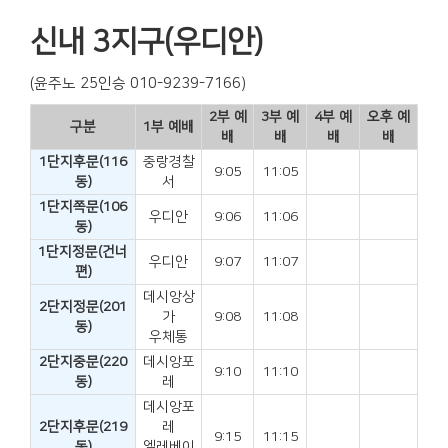
신내 3지구(우디안)
(윤주노 25인승 010-9239-7166)
2부 예
3부 예
4부 예
오후 예
구분
1부 예배
배
배
배
배
1단지후문(116
중랑경찰
9:05
11:05
동)
서
1단지쪽문(106
우디안
9:06
11:06
동)
1단지정문(건너
우디안
9:07
11:07
편)
데시앙상
2단지정문(201
가
9:08
11:08
동)
우체통
2단지중문(220
데시앙포
9:10
11:10
동)
레
데시앙포
2단지후문(219
레
9:15
11:15
동)
엘레베이