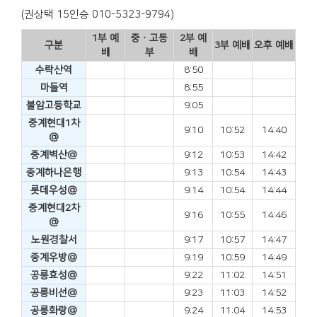
(권상택 15인승 010-5323-9794)
1부 예
중ㆍ고등
2부 예
구분
3부 예배
오후 예배
배
부
배
수락산역
8:50
마들역
8:55
불암고등학교
9:05
중계현대1차
9:10
10:52
14:40
@
중계벽산@
9:12
10:53
14:42
중계하나은행
9:13
10:54
14:43
롯데우성@
9:14
10:54
14:44
중계현대2차
9:16
10:55
14:46
@
노원경찰서
9:17
10:57
14:47
중계우방@
9:19
10:59
14:49
공릉효성@
9:22
11:02
14:51
공릉비선@
9:23
11:03
14:52
공릉화랑@
9:24
11:04
14:53