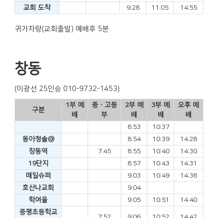
교회 도착
9:28
11:05
14:55
귀가차량(교회출발) 예배후 5분
창동
(이광선 25인승 010-9732-1453)
1부 예
중ㆍ고등
2부 예
3부 예
오후 예
구분
배
부
배
배
배
8:53
10:37
동아청솔@
8:54
10:39
14:28
창동역
7:45
8:55
10:40
14:30
19단지
8:57
10:43
14:31
매일슈퍼
9:03
10:49
14:38
호산나교회
9:04
학여울
9:05
10:51
14:40
증평초등학교
7:52
9:06
10:52
14:42