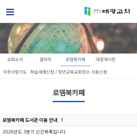
교회소식
갤러리
로뎀북카페
대광게시판
이웃사랑기도
학습세례신청 / 장년교육
교회장소 사용신청
로뎀북카페
로뎀북카페 도서관 이용 안내
1
2026년도 3분기 신간목록입니다