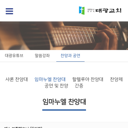
대광유튜브
말씀강좌
찬양과 공연
샤론 찬양대
임마누엘 찬양대
할렐루야 찬양대
찬양제
공연 및 찬양
간증
임마누엘 찬양대