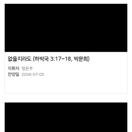
Views
없을지라도 (하박국 3:17~18, 박문희)
지휘자
정은주
찬양일
2026-07-05
Views