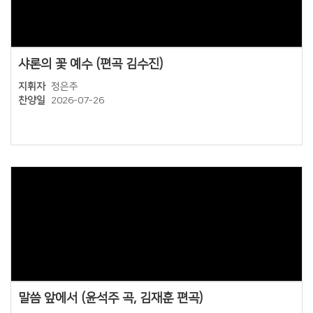
Views
샤론의 꽃 예수 (편곡 김수진)
지휘자
정은주
찬양일
2026-07-26
Views
말씀 앞에서 (윤석주 곡, 김재훈 편곡)