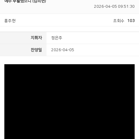
예수 부활했으니 (김의헌)
2026-04-05 09:51:30
홍주현
조회수
103
지휘자
정은주
찬양일
2026-04-05