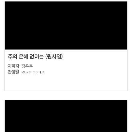
Views
주의 은혜 없이는 (원사임)
지휘자
정은주
찬양일
2026-05-10
Views