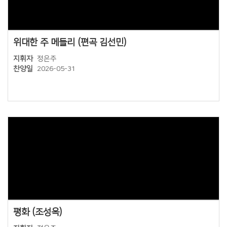
위대한 주 메들리 (편곡 김선민)
지휘자
정은주
찬양일
2026-05-31
Views
평화 (조성옥)