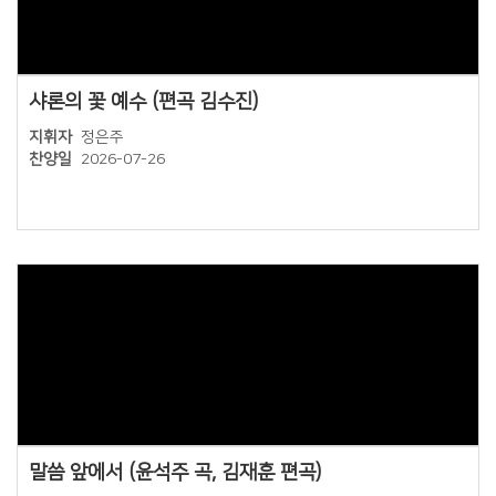
Views
샤론의 꽃 예수 (편곡 김수진)
지휘자
정은주
찬양일
2026-07-26
Views
말씀 앞에서 (윤석주 곡, 김재훈 편곡)