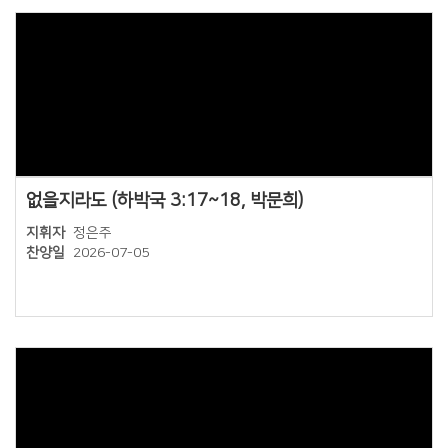
Views
없을지라도 (하박국 3:17~18, 박문희)
지휘자
정은주
찬양일
2026-07-05
Views