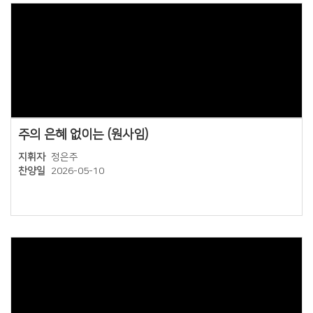
Views
주의 은혜 없이는 (원사임)
지휘자
정은주
찬양일
2026-05-10
Views