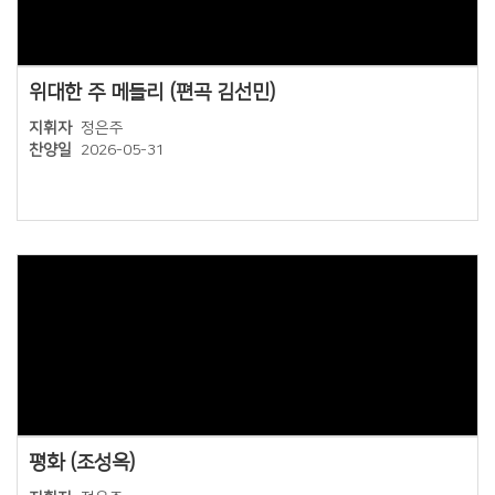
위대한 주 메들리 (편곡 김선민)
지휘자
정은주
찬양일
2026-05-31
Views
평화 (조성옥)