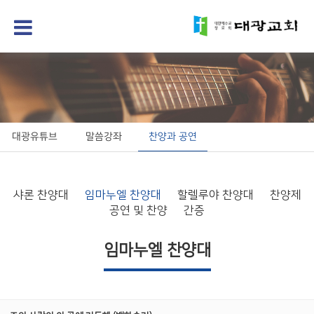
대광유튜브
말씀강좌
찬양과 공연
샤론 찬양대
임마누엘 찬양대
할렐루야 찬양대
찬양제
공연 및 찬양
간증
임마누엘 찬양대